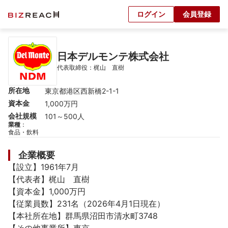
ログイン
会員登録
日本デルモンテ株式会社
代表取締役：梶山　直樹
所在地
東京都港区西新橋2-1-1
資本金
1,000万円
会社規模
101～500人
業種
：
食品・飲料
企業概要
【設立】1961年7月

【代表者】梶山　直樹

【資本金】1,000万円

【従業員数】231名（2026年4月1日現在）

【本社所在地】群馬県沼田市清水町3748
