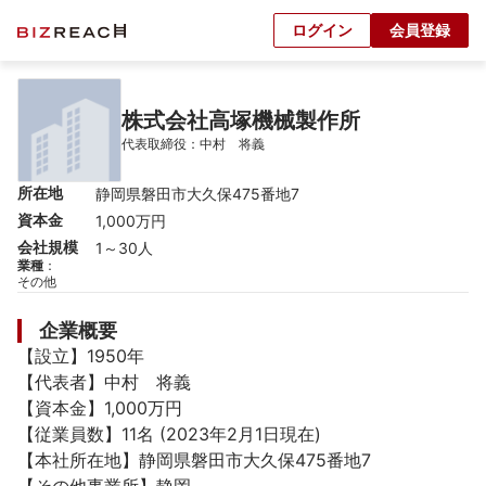
ログイン
会員登録
株式会社高塚機械製作所
代表取締役：中村　将義
所在地
静岡県磐田市大久保475番地7
資本金
1,000万円
会社規模
1～30人
業種
：
その他
企業概要
【設立】1950年

【代表者】中村　将義

【資本金】1,000万円

【従業員数】11名 (2023年2月1日現在)

【本社所在地】静岡県磐田市大久保475番地7
