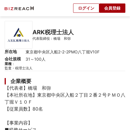
ログイン
会員登録
ARK税理士法人
代表取締役：橋場　和弥
所在地
東京都中央区入船2-2-2PMO八丁堀Ⅴ10F
会社規模
31～100人
業種
：
監査・税理士法人
企業概要
【代表者】橋場　和弥

【本社所在地】東京都中央区入船２丁目２番２号ＰＭＯ八
丁堀Ｖ１０Ｆ

【従業員数】80名

【事業内容】

■税務サービス
