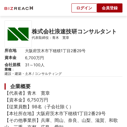
ログイン
会員登録
株式会社浪速技研コンサルタント
代表取締役：青木　寛章
所在地
大阪府茨木市下穂積1丁目2番29号
資本金
6,700万円
会社規模
31～100人
業種
：
建設・建築・土木 / コンサルティング
企業概要
【代表者】青木　寛章

【資本金】6,750万円

【従業員数】98名（子会社除く）

【本社所在地】大阪府茨木市下穂積1丁目2番29号

【その他事業所】兵庫、岡山、奈良、山梨、滋賀、和歌