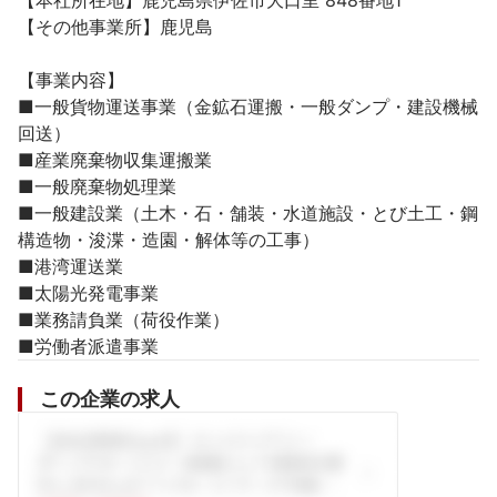
【本社所在地】鹿児島県伊佐市大口里 848番地1

【その他事業所】鹿児島

【事業内容】

■一般貨物運送事業（金鉱石運搬・一般ダンプ・建設機械
回送）

■産業廃棄物収集運搬業

■一般廃棄物処理業

■一般建設業（土木・石・舗装・水道施設・とび土工・鋼
構造物・浚渫・造園・解体等の工事）

■港湾運送業

■太陽光発電事業

■業務請負業（荷役作業）

■労働者派遣事業
この企業の求人