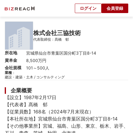
ログイン
会員登録
株式会社三協技術
代表取締役：髙橋　郁
所在地
宮城県仙台市青葉区国分町3丁目8-14
資本金
8,500万円
会社規模
101～500人
業種
：
建設・建築・土木 / コンサルティング
企業概要
【設立】1987年2月17日

【代表者】髙橋　郁

【従業員数】168名（2024年7月末現在）

【本社所在地】宮城県仙台市青葉区国分町3丁目8-14

【その他事業所】宮城、福島、山形、東京、栃木、岩手、