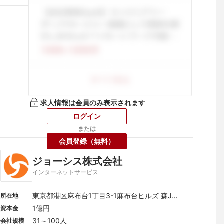
求人情報は会員のみ表示されます
ログイン
または
会員登録（無料）
ジョーシス株式会社
インターネットサービス
東京都港区麻布台1丁目3-1麻布台ヒルズ 森JP
所在地
タワー23F
1億円
資本金
31～100人
会社規模