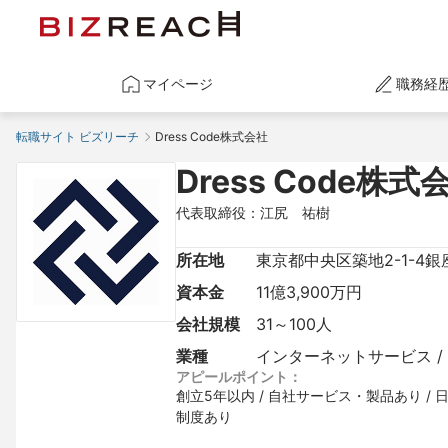
マイページ
職務経
転職サイト ビズリーチ
Dress Code株式会社
Dress Code株式
代表取締役：江尻　祐樹
所在地
東京都中央区築地2-1-4銀座 P
資本金
11億3,900万円
会社規模
31～100人
業種
インターネットサービス /
アピールポイント：
創立5年以内 / 自社サービス・製品あり / 
制度あり