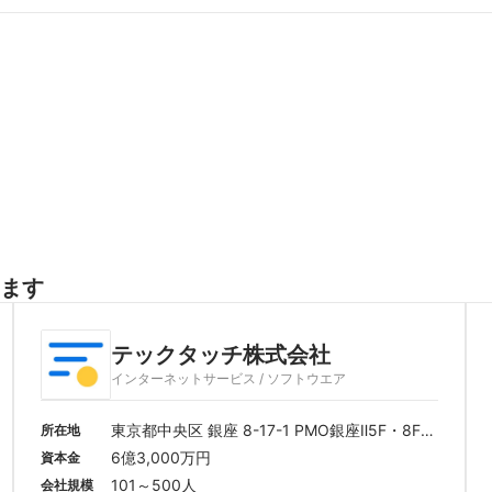
ます
テックタッチ株式会社
インターネットサービス / ソフトウエア
東京都中央区 銀座 8-17-1 PMO銀座Ⅱ5F・8F
所在地
（総合受付 5F）
6億3,000万円
資本金
101～500人
会社規模