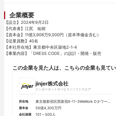
企業概要
【設立】2024年9月2日

【代表者】江尻　祐樹

【資本金】11億3,908万9,000円（資本準備金含む）

【従業員数】40名

【本社所在地】東京都中央区築地2-1-4

【事業内容】「DRESS CODE」の設計・開発・販売
この企業を見た人は、こちらの企業も見てい
jinjer株式会社
インターネットサービス / ソフトウエア
東京都新宿区西新宿6-11-3WeWork Dタワー西
所在地
新宿
56億4,300万円
資本金
101～500人
会社規模