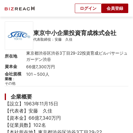
ログイン
会員登録
東京中小企業投資育成株式会社
代表取締役：安藤　久佳
東京都渋谷区渋谷3丁目29-22投資育成ビルパサージュ
所在地
ガーデン渋谷
資本金
66億7,300万円
会社規模
101～500人
業種
：
その他
企業概要
【設立】1963年11月15日

【代表者】安藤　久佳

【資本金】66億7,340万円

【従業員数】102名

【本社所在地】東京都渋谷区渋谷3丁目29-22
