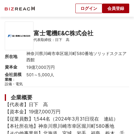
ログイン
会員登録
富士電機E&C株式会社
代表取締役：日下　高
神奈川県川崎市幸区堀川町580番地ソリッドスクエア
所在地
西館
資本金
19億7,000万円
会社規模
501～5,000人
業種
：
設備・電気
企業概要
【代表者】日下　高

【資本金】19億7,000万円

【従業員数】1,544名（2024年3月31日現在　連結）

【本社所在地】神奈川県川崎市幸区堀川町580番地

【その他事業所】北海道、宮城、岩手、福島、栃木、千