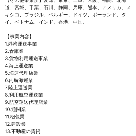
【その他事業所】愛知、東京、三重、大阪、福岡、北海
道、宮城、千葉、石川、静岡、兵庫、熊本、アメリカ、メ
キシコ、ブラジル、ベルギー、ドイツ、ポーランド、タ
イ、ベトナム、インド、香港、中国、

【事業内容】

1.港湾運送事業

2.倉庫業

3.貨物利用運送事業

4.海上運送業

5.海運代理店業

6.内航海運業

7.陸上運送業

8.利用航空運送業

9.航空運送代理店業

10.通関業

11.梱包業

12.建設業

13.不動産の賃貸
