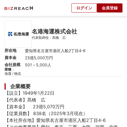
ログイン
会員登録
名港海運株式会社
代表取締役：髙橋　広
所在地
愛知県名古屋市港区入船2丁目4-6
資本金
23億5,000万円
会社規模
501～5,000人
業種
：
海運 / 物流
企業概要
【設立】1949年1月22日

【代表者】髙橋　広

【資本金】	23億5,070万円

【従業員数】 838名（2025年3月現在）

【本社所在地】愛知県名古屋市港区入船2丁目4-6
