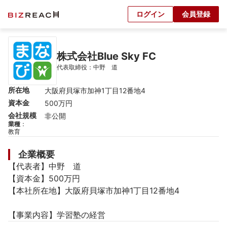
ログイン
会員登録
株式会社Blue Sky FC
代表取締役：中野　道
所在地
大阪府貝塚市加神1丁目12番地4
資本金
500万円
会社規模
非公開
業種
：
教育
企業概要
【代表者】中野　道

【資本金】500万円

【本社所在地】大阪府貝塚市加神1丁目12番地4

【事業内容】学習塾の経営