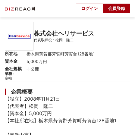
ログイン
会員登録
株式会社ヘリサービス
代表取締役：松岡　隆二
所在地
栃木県芳賀郡芳賀町芳賀台128番地1
資本金
5,000万円
会社規模
非公開
業種
：
空輸
企業概要
【設立】2008年11月21日

【代表者】松岡　隆二

【資本金】5,000万円

【本社所在地】栃木県芳賀郡芳賀町芳賀台128番地1
