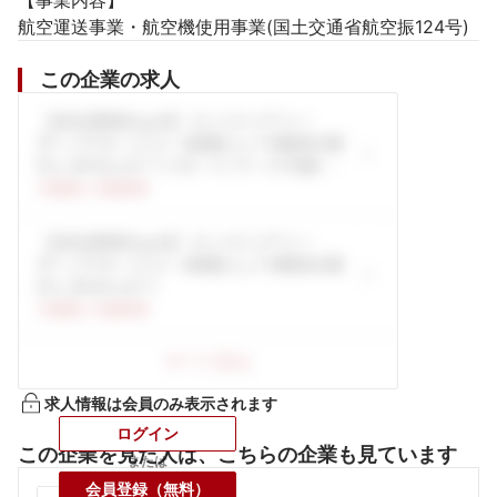
【事業内容】

航空運送事業・航空機使用事業(国土交通省航空振124号)
この企業の求人
求人情報は会員のみ表示されます
ログイン
この企業を見た人は、こちらの企業も見ています
または
会員登録（無料）