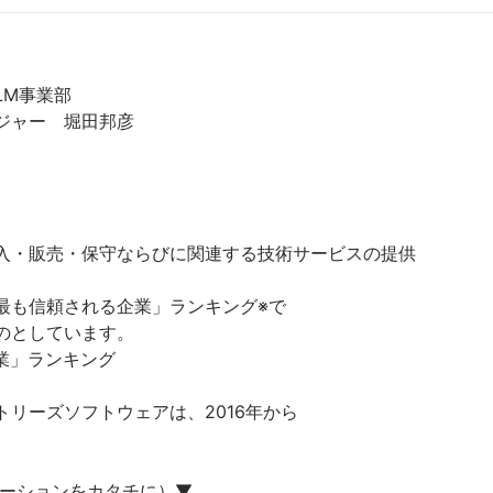
事業部 

ジャー　堀田邦彦
