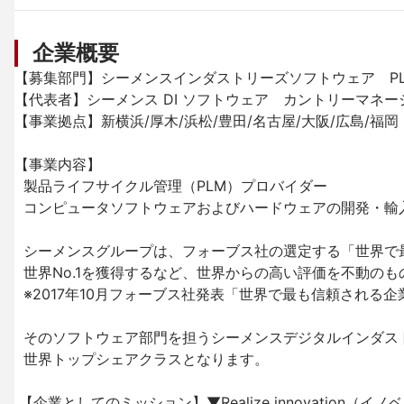
企業概要
【募集部門】シーメンスインダストリーズソフトウェア　PLM
【代表者】シーメンス DI ソフトウェア　カントリーマネー
【事業拠点】新横浜/厚木/浜松/豊田/名古屋/大阪/広島/福岡

【事業内容】

  製品ライフサイクル管理（PLM）プロバイダー

  コンピュータソフトウェアおよびハードウェアの開発・輸入・販売・保守ならびに関連する技術サービスの提供

  シーメンスグループは、フォーブス社の選定する「世界で最も信頼される企業」ランキング※で

  世界No.1を獲得するなど、世界からの高い評価を不動のものとしています。

  ※2017年10月フォーブス社発表「世界で最も信頼される企業」ランキング 

  そのソフトウェア部門を担うシーメンスデジタルインダストリーズソフトウェアは、2016年から

  世界トップシェアクラスとなります。

 【企業としてのミッション】▼Realize innovation（イノベーションをカタチに）▼
