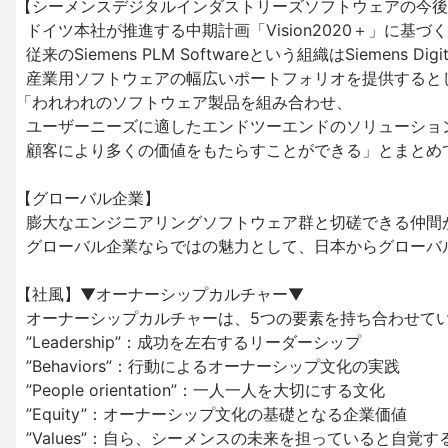
【シーメンスデジタルインダストリーズソフトウェアの今後
  ドイツ本社が推進する中期計画「Vision2020＋」に基づく組織再編により、

  従来のSiemens PLM Softwareという組織はSiemens Digital Industries Softwareと名称を変え、

  産業用ソフトウェアの幅広いポートフォリオを提供するとし、

「われわれのソフトウェア製品を組み合わせ、

  ユーザーニーズに適したエンドツーエンドのソリューションを提供することで、

  顧客により多くの価値をもたらすことができる」とまとめています。

【グローバル企業】

  膨大なエンジニアリングソフトウェア群と切磋できる仲間が世界中にいます。

  グローバル企業ならではの魅力として、日本からグローバルチームに参加するチャンスも設けています。

【社風】▼オーナーシップカルチャー▼

  オーナーシップカルチャーは、5つの要素を持ち合わせています。

  ”Leadership”：成功を左右するリーダーシップ

  ”Behaviors”：行動によるオーナーシップ文化の実践 

  ”People orientation”：一人一人を大切にする文化

  ”Equity”：オーナーシップ文化の基礎となる企業価値

  ”Values”：自ら、シーメンスの未来を担っていると自覚する
