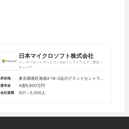
日本マイクロソフト株式会社
インターネットサービス / SIer / ソフトウエア / 通信・
キャリア
東京都港区港南2-16-3品川グランドセントラル
所在地
タワー
4億9,900万円
資本金
501～5,000人
会社規模