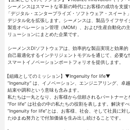
  シーメンスはスマートな革新の時代にお客様の成功を支援することを約束しています。

 「デジタル・エンタープライズ・ソフトウェア・スイート」は、開発と運用から生産までの

  デジタル化を拡張します。シーメンスは、製品ライフサイクル管理（PLM）、

  製造オペレーション管理（MOM）、および生産自動化の主要ドメインを単一の

  リューションにまとめた企業です。　

  シーメンスDIソフトウェアは、効率的な製品実現と効果的 な顧客活動のために、

  自己最適化するインテリジェントモデルを通じて、必要な情報を必要なときに提供することのできる

  スマートイノベーションポートフォリオを提供します。

【組織としてのミッション】▼Ingenuity for life▼

  ”Ingenuity” は、イノベーション、エンジニアリング、卓越性を表します。私たちにとっては

  結束や調和という意味も含みます。

  私たちは一丸となり、お客様から信頼されるパートナーとなるべく切磋琢磨します。 

  ”For life” は社会の中の私たちの役割を表します。解決すべき世の中の課題に対し、成すべきことを実行に移します。

  ”Ingenuity for life”とは、お客様、社会、そして社員に対し、確固とした決意と、

  たゆまぬ努力とで付加価値を生み出し続けることです。
