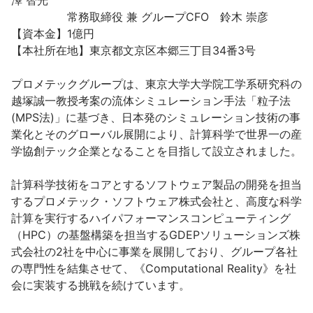
澤 智光

　　　　　常務取締役 兼 グループCFO　鈴木 崇彦

【資本金】1億円

【本社所在地】東京都文京区本郷三丁目34番3号

プロメテックグループは、東京大学大学院工学系研究科の
越塚誠一教授考案の流体シミュレーション手法「粒子法
(MPS法)」に基づき、日本発のシミュレーション技術の事
業化とそのグローバル展開により、計算科学で世界一の産
学協創テック企業となることを目指して設立されました。

計算科学技術をコアとするソフトウェア製品の開発を担当
するプロメテック・ソフトウェア株式会社と、高度な科学
計算を実行するハイパフォーマンスコンピューティング
（HPC）の基盤構築を担当するGDEPソリューションズ株
式会社の2社を中心に事業を展開しており、グループ各社
の専門性を結集させて、《Computational Reality》を社
会に実装する挑戦を続けています。
