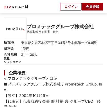
ログイン
会員登録
プロメテックグループ株式会社
代表取締役：藤澤　智光
所在地
東京都文京区本郷三丁目34番3号本郷第一ビル8階
資本金
1億円
会社規模
31～100人
業種
：
ソフトウエア
企業概要
≪プロメテックグループとは≫ 

■プロメテックグループ株式会社 / Prometech Group, In
c.

【設立】2004年10月29日

【代表者】代表取締役会長 兼 社長 兼 グループCEO　藤