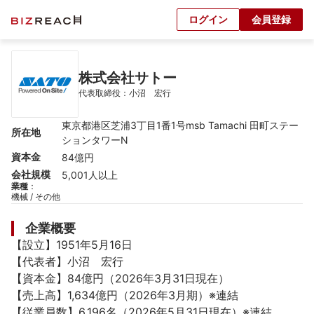
ログイン
会員登録
株式会社サトー
代表取締役：小沼　宏行
東京都港区芝浦3丁目1番1号msb Tamachi 田町ステー
所在地
ションタワーN
資本金
84億円
会社規模
5,001人以上
業種
：
機械 / その他
企業概要
【設立】1951年5月16日

【代表者】小沼　宏行

【資本金】84億円（2026年3月31日現在）

【売上高】1,634億円（2026年3月期）※連結

【従業員数】6,196名（2026年5月31日現在）※連結
