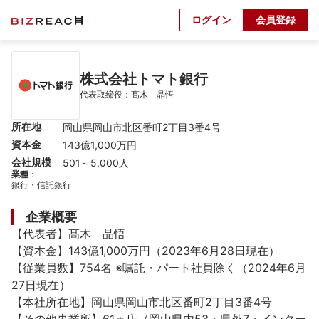
ログイン
会員登録
株式会社トマト銀行
代表取締役：髙木　晶悟
所在地
岡山県岡山市北区番町2丁目3番4号
資本金
143億1,000万円
会社規模
501～5,000人
業種
：
銀行・信託銀行
企業概要
【代表者】髙木　晶悟

【資本金】143億1,000万円（2023年6月28日現在）

【従業員数】754名 ※嘱託・パート社員除く（2024年6月
27日現在）

【本社所在地】岡山県岡山市北区番町2丁目3番4号
