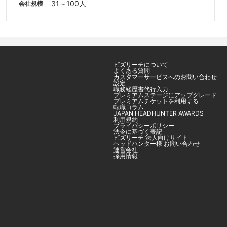
31～100人
会社規模
ビズリーチについて
よくある質問
カスタマーサービスへのお問い合わせ
設定
職務経歴書代行入力
プレミアムステージにアップグレード
プレミアムチケットを利用する
転職コラム
JAPAN HEADHUNTER AWARDS
利用規約
プライバシーポリシー
法令に基づく表記
ビズリーチ 法人向けサイト
ヘッドハンター様 お問い合わせ
運営会社
採用情報