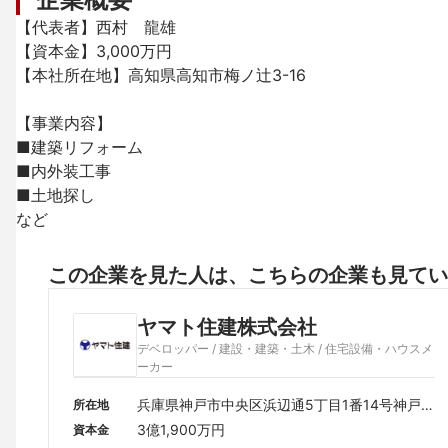
【代表者】西村　龍雄

【資本金】3,000万円

【本社所在地】高知県高知市梅ノ辻3-16

【事業内容】

■建築リフォーム

■内外装工事

■土地探し

など
この企業を見た人は、こちらの企業も見てい
ヤマト住建株式会社
デベロッパー / 建設・建築・土木 / 住宅設備・ハウスメ
ーカー
兵庫県神戸市中央区浜辺通5丁目1番14号神戸
所在地
商工貿易センタービル18階
3億1,900万円
資本金