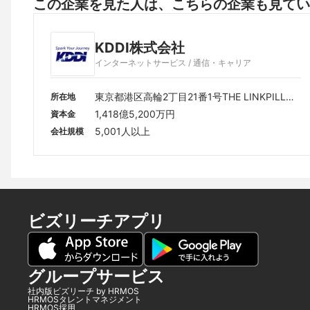
この企業を見た人は、こちらの企業も見てい
KDDI株式会社
インターネットサービス / 通信・キャリア
東京都港区高輪2丁目21番1号THE LINKPILLAR 
所在地
1 NORTH
1,418億5,200万円
資本金
5,001人以上
会社規模
ビズリーチアプリ
グループサービス
社内版ビズリーチ by HRMOS
HRMOSタレントマネジメント
HRMOS採用