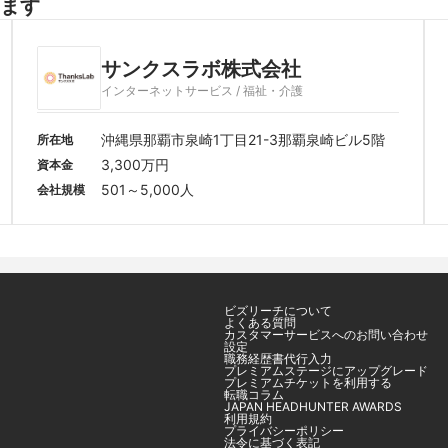
ます
サンクスラボ株式会社
インターネットサービス / 福祉・介護
沖縄県那覇市泉崎1丁目21-3那覇泉崎ビル5階
所在地
3,300万円
資本金
501～5,000人
会社規模
ビズリーチについて
よくある質問
カスタマーサービスへのお問い合わせ
設定
職務経歴書代行入力
プレミアムステージにアップグレード
プレミアムチケットを利用する
転職コラム
JAPAN HEADHUNTER AWARDS
利用規約
プライバシーポリシー
法令に基づく表記