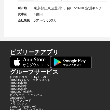
東京都江東区豊洲5丁目6-52NBF豊洲キャナル
所在地
フロント
4億円
資本金
501～5,000人
会社規模
ビズリーチアプリ
グループサービス
社内版ビズリーチ by HRMOS
HRMOSタレントマネジメント
HRMOS採用
HRMOS勤怠
HRMOS経費
HRMOS労務給与
ビズリーチ・キャンパス
Onboard AI
M&Aサクシード
トラボックス
yamory（ヤモリー）
Assured（アシュアード）