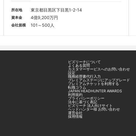
東京都目黒区下目黒1-2-14
所在地
4億9,200万円
資本金
101～500人
会社規模
ビズリーチについて
よくある質問
カスタマーサービスへのお問い合わせ
設定
職務経歴書代行入力
プレミアムステージにアップグレード
プレミアムチケットを利用する
転職コラム
JAPAN HEADHUNTER AWARDS
利用規約
プライバシーポリシー
法令に基づく表記
ビズリーチ 法人向けサイト
ヘッドハンター様 お問い合わせ
運営会社
採用情報