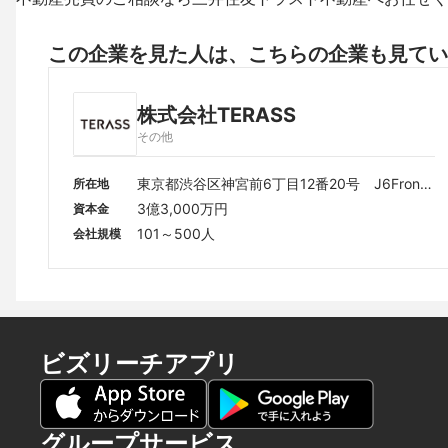
この企業を見た人は、こちらの企業も見てい
株式会社TERASS
その他
東京都渋谷区神宮前6丁目12番20号　J6Front
所在地
 6階
3億3,000万円
資本金
101～500人
会社規模
ビズリーチアプリ
グループサービス