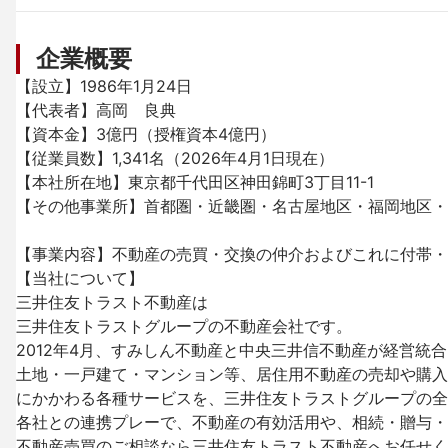
企業概要
【設立】1986年1月24日

【代表者】高岡　良典

【資本金】3億円（授権資本4億円）

【従業員数】1,341名（2026年4月1日現在）

【本社所在地】東京都千代田区神田錦町3丁目11-1

【その他事業所】首都圏・近畿圏・名古屋地区・福岡地区・
【事業内容】不動産の売買・交換の仲介およびこれに付帯・
【当社について】

三井住友トラスト不動産は

三井住友トラストグループの不動産会社です。

2012年4月、すみしん不動産と中央三井信不動産が経営統合
土地・一戸建て・マンション等、居住用不動産の売却や購入
にかかわる各種サービスを、三井住友トラストグループの全
各社との連携プレーで、不動産の有効活用や、相続・贈与・
不動産売買のご相談なら三井住友トラスト不動産へお任せく