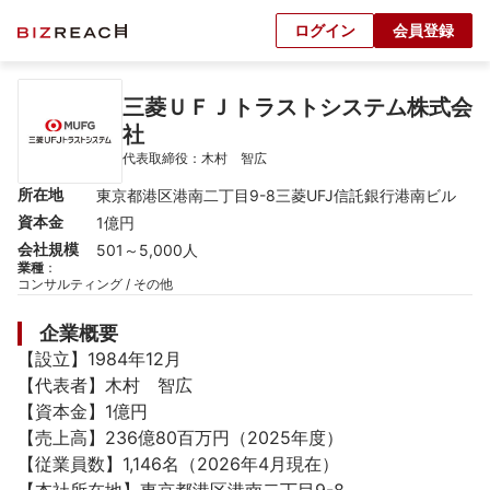
ログイン
会員登録
三菱ＵＦＪトラストシステム株式会
社
代表取締役：木村　智広
所在地
東京都港区港南二丁目9-8三菱UFJ信託銀行港南ビル
資本金
1億円
会社規模
501～5,000人
業種
：
コンサルティング / その他
企業概要
【設立】1984年12月

【代表者】木村　智広

【資本金】1億円

【売上高】236億80百万円（2025年度）

【従業員数】1,146名（2026年4月現在）
