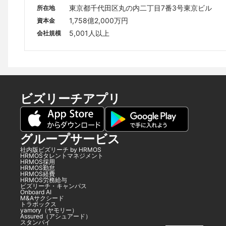
東京都千代田区丸の内二丁目7番3号東京ビル
所在地
1,758億2,000万円
資本金
5,001人以上
会社規模
ビズリーチアプリ
グループサービス
社内版ビズリーチ by HRMOS
HRMOSタレントマネジメント
HRMOS採用
HRMOS勤怠
HRMOS経費
HRMOS労務給与
ビズリーチ・キャンパス
Onboard AI
M&Aサクシード
トラボックス
yamory（ヤモリー）
Assured（アシュアード）
スタンバイ