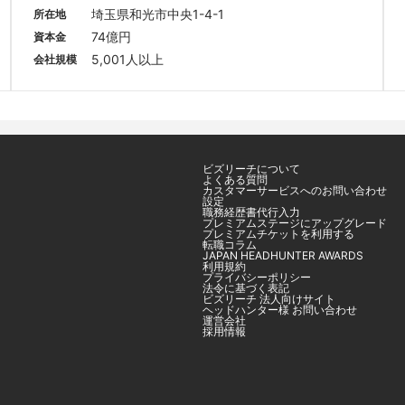
埼玉県和光市中央1-4-1
所在地
74億円
資本金
5,001人以上
会社規模
ビズリーチについて
よくある質問
カスタマーサービスへのお問い合わせ
設定
職務経歴書代行入力
プレミアムステージにアップグレード
プレミアムチケットを利用する
転職コラム
JAPAN HEADHUNTER AWARDS
利用規約
プライバシーポリシー
法令に基づく表記
ビズリーチ 法人向けサイト
ヘッドハンター様 お問い合わせ
運営会社
採用情報