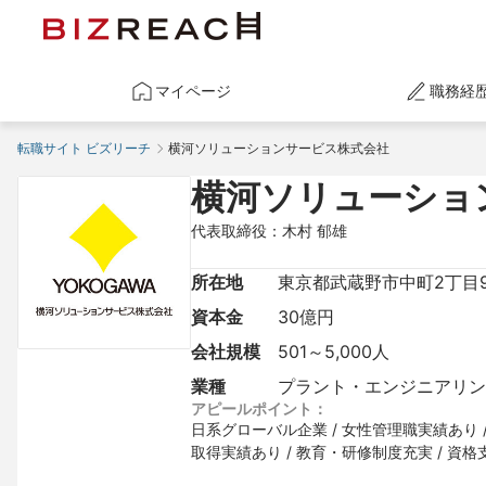
マイページ
職務経
転職サイト ビズリーチ
横河ソリューションサービス株式会社
横河ソリューショ
代表取締役：木村 郁雄
所在地
東京都武蔵野市中町2丁目9
資本金
30億円
会社規模
501～5,000人
業種
プラント・エンジニアリング
アピールポイント：
日系グローバル企業 / 女性管理職実績あり / 
取得実績あり / 教育・研修制度充実 / 資