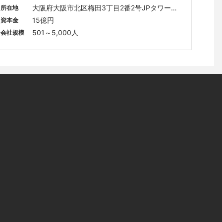
大阪府大阪市北区梅田3丁目2番2号JPタワー大
所在地
阪 24階
15億円
資本金
501～5,000人
会社規模