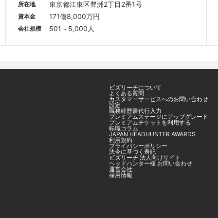
東京都江東区豊洲2丁目2番1号
所在地
171億8,000万円
資本金
501～5,000人
会社規模
ビズリーチについて
よくある質問
カスタマーサービスへのお問い合わせ
設定
職務経歴書代行入力
プレミアムステージにアップグレード
プレミアムチケットを利用する
転職コラム
JAPAN HEADHUNTER AWARDS
利用規約
プライバシーポリシー
法令に基づく表記
ビズリーチ 法人向けサイト
ヘッドハンター様 お問い合わせ
運営会社
採用情報