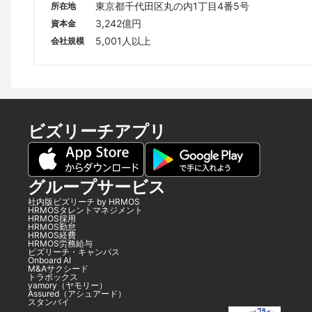
東京都千代田区丸の内1丁目4番5号
所在地
3,242億円
資本金
5,001人以上
会社規模
ビズリーチアプリ
グループサービス
社内版ビズリーチ by HRMOS
HRMOSタレントマネジメント
HRMOS採用
HRMOS勤怠
HRMOS経費
HRMOS労務給与
ビズリーチ・キャンパス
Onboard AI
M&Aサクシード
トラボックス
yamory（ヤモリー）
Assured（アシュアード）
スタンバイ