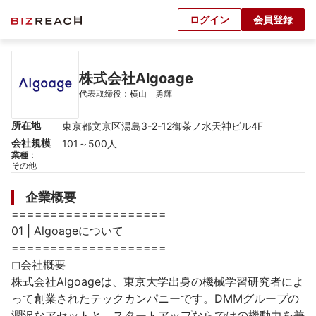
ログイン
会員登録
株式会社Algoage
代表取締役：横山　勇輝
所在地
東京都文京区湯島3-2-12御茶ノ水天神ビル4F
会社規模
101～500人
業種
：
その他
企業概要
====================

01 | Algoageについて

====================

◻︎会社概要

株式会社Algoageは、東京大学出身の機械学習研究者によ
って創業されたテックカンパニーです。DMMグループの
潤沢なアセットと、スタートアップならではの機動力を兼