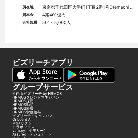
東京都千代田区大手町1丁目2番1号Otemachi O
所在地
ne タワー 7階～10 階
4兆401億円
資本金
501～5,000人
会社規模
ビズリーチアプリ
グループサービス
社内版ビズリーチ by HRMOS
HRMOSタレントマネジメント
HRMOS採用
HRMOS勤怠
HRMOS経費
HRMOS労務給与
ビズリーチ・キャンパス
Onboard AI
M&Aサクシード
トラボックス
yamory（ヤモリー）
Assured（アシュアード）
スタンバイ