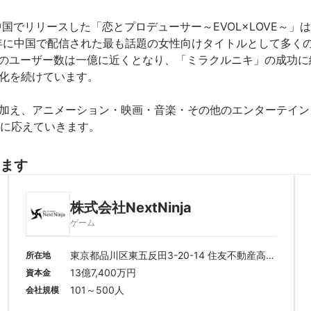
して中国でリリースした「恋とプロデューサー～EVOL×LOVE～」
7年に中国で配信された最も話題の女性向けタイトルとして多く
～」のユーザー数は一億に近くとなり、「ミラクルニキ」の成功に
化を続けています。

ームに加え、アニメーション・映画・音楽・その他のエンターテイ
に応えていきます。
ます
株式会社NextNinja
ゲーム
東京都品川区東五反田3-20-14 住友不動産高輪
所在地
パークタワー１F
13億7,400万円
資本金
101～500人
会社規模