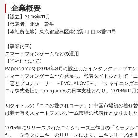
企業概要
【設立】2016年11月

【代表者】北阪　幹生

【本社所在地】東京都豊島区南池袋1丁目13番21号

【事業内容】

スマートフォンゲームなどの運用

【当社について】

Papergamesは2013年8月に設立したインタラクテ
スマートフォンゲームから発展し、代表タイトルとして「ニ
「恋とプロデューサー ～EVOL×LOVE～」「シャイニング
ニキ株式会社はPapegamesの日本支社となり、2016年11
初タイトルの「ニキの愛されコーデ」は中国市場初の着せ替
は着せ替えスマートフォンゲーム市場の代表作となりました
2015年にリリースされたニキシリーズ三作目の「ミラク
た。「ミラクルニキ」のリリースにより、ニキシリーズは世界