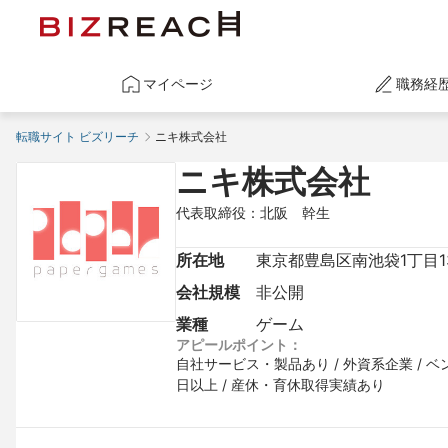
マイページ
職務経
転職サイト ビズリーチ
ニキ株式会社
ニキ株式会社
代表取締役：北阪　幹生
所在地
東京都豊島区南池袋1丁目13番
会社規模
非公開
業種
ゲーム
アピールポイント：
自社サービス・製品あり / 外資系企業 / ベン
日以上 / 産休・育休取得実績あり