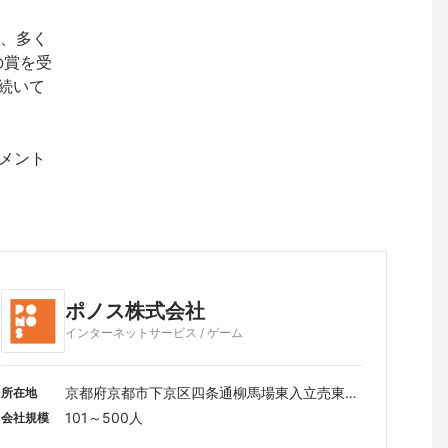
は、多く
の賞を受
続いて
ンメント
ポノス株式会社
インターネットサービス / ゲーム
京都府京都市下京区四条通柳馬場東入立売東町
所在地
12番地1日土地京都四条通ビル
101～500人
会社規模