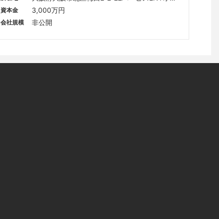
ィスタワー8F
3,000万円
資本金
非公開
会社規模