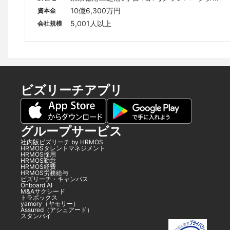
ー3F
10億6,300万円
資本金
5,001人以上
会社規模
ビズリーチアプリ
グループサービス
社内版ビズリーチ by HRMOS
HRMOSタレントマネジメント
HRMOS採用
HRMOS勤怠
HRMOS経費
HRMOS労務給与
ビズリーチ・キャンパス
Onboard AI
M&Aサクシード
トラボックス
yamory（ヤモリー）
Assured（アシュアード）
スタンバイ