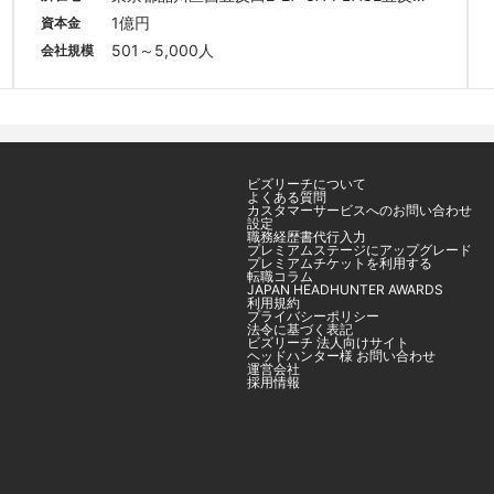
 4F
1億円
資本金
501～5,000人
会社規模
ビズリーチについて
よくある質問
カスタマーサービスへのお問い合わせ
設定
職務経歴書代行入力
プレミアムステージにアップグレード
プレミアムチケットを利用する
転職コラム
JAPAN HEADHUNTER AWARDS
利用規約
プライバシーポリシー
法令に基づく表記
ビズリーチ 法人向けサイト
ヘッドハンター様 お問い合わせ
運営会社
採用情報