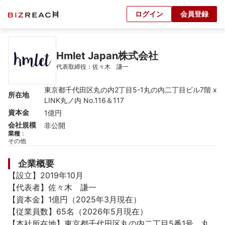
ログイン
会員登録
Hmlet Japan株式会社
代表取締役：佐々木　謙一
東京都千代田区丸の内2丁目5-1丸の内二丁目ビル7階 x
所在地
LINK丸ノ内 No.116＆117
資本金
1億円
会社規模
非公開
業種
：
その他
企業概要
【設立】2019年10月

【代表者】佐々木　謙一

【資本金】1億円（2025年3月現在）

【従業員数】65名（2026年5月現在）

【本社所在地】東京都千代田区丸の内二丁目5番1号　丸