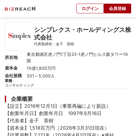
ログイン
会員登録
シンプレクス・ホールディングス株
式会社
代表取締役：金子　英樹
東京都港区虎ノ門1丁目23-1虎ノ門ヒルズ森タワー19
所在地
階
資本金
15億1,800万円
会社規模
501～5,000人
業種
：
コンサルティング
企業概要
【設立】2016年12月1日（事業再編により新設）

【創業年月日】創業年月日　1997年9月16日

【代表者】金子　英樹

【資本金】1,518百万円（2026年3月31日現在）

【従業員数】2,121名（2026年4月1日現在）※連結
