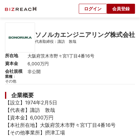
ログイン
会員登録
ソノルカエンジニアリング株式会社
代表取締役：諏訪　敦哉
所在地
大阪府茨木市野々宮1丁目4番16号
資本金
6,000万円
会社規模
非公開
業種
：
その他
企業概要
【設立】1974年2月5日

【代表者】諏訪　敦哉

【資本金】6,000万円

【本社所在地】大阪府茨木市野々宮1丁目4番16号

【その他事業所】摂津工場
