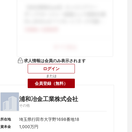
求人情報は会員のみ表示されます
ログイン
または
会員登録（無料）
浦和冶金工業株式会社
その他
埼玉県行田市大字野1698番地18
所在地
1,000万円
資本金