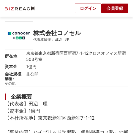
ログイン
会員登録
株式会社コノセル
代表取締役：田辺　理
東京都東京都新宿区西新宿7-1-12クロスオフィス新宿
所在地
503号室
資本金
1億円
会社規模
非公開
業種
：
その他
企業概要
【代表者】田辺　理

【資本金】1億円

【本社所在地】東京都新宿区西新宿7-1-12

【事業内容】ハイブリッド学習塾「個別指導コノ塾」の運