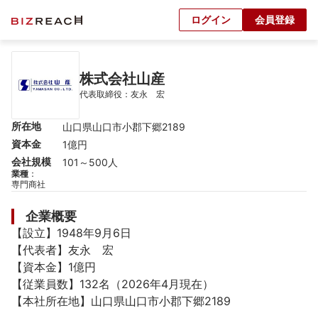
ログイン
会員登録
株式会社山産
代表取締役：友永　宏
所在地
山口県山口市小郡下郷2189
資本金
1億円
会社規模
101～500人
業種
：
専門商社
企業概要
【設立】1948年9月6日

【代表者】友永　宏

【資本金】1億円

【従業員数】132名（2026年4月現在）

【本社所在地】山口県山口市小郡下郷2189
