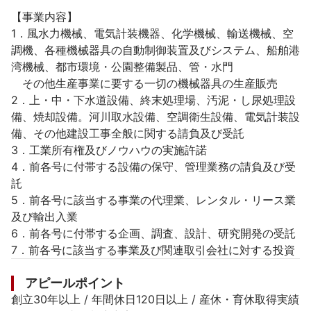
【事業内容】

1．風水力機械、電気計装機器、化学機械、輸送機械、空
調機、各種機械器具の自動制御装置及びシステム、船舶港
湾機械、都市環境・公園整備製品、管・水門

　その他生産事業に要する一切の機械器具の生産販売

2．上・中・下水道設備、終末処理場、汚泥・し尿処理設
備、焼却設備。河川取水設備、空調衛生設備、電気計装設
備、その他建設工事全般に関する請負及び受託

3．工業所有権及びノウハウの実施許諾

4．前各号に付帯する設備の保守、管理業務の請負及び受
託

5．前各号に該当する事業の代理業、レンタル・リース業
及び輸出入業

6．前各号に付帯する企画、調査、設計、研究開発の受託

7．前各号に該当する事業及び関連取引会社に対する投資
アピールポイント
創立30年以上 / 年間休日120日以上 / 産休・育休取得実績