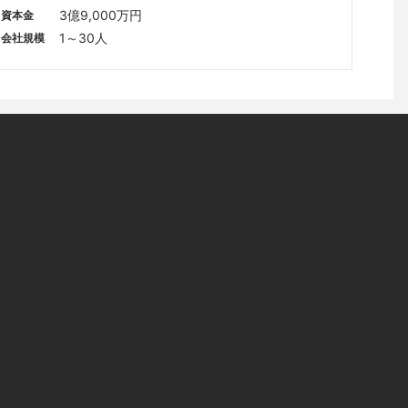
ビル9階
3億9,000万円
資本金
1～30人
会社規模