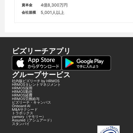
ワー本館17F
4億8,300万円
資本金
5,001人以上
会社規模
ビズリーチアプリ
グループサービス
社内版ビズリーチ by HRMOS
HRMOSタレントマネジメント
HRMOS採用
HRMOS勤怠
HRMOS経費
HRMOS労務給与
ビズリーチ・キャンパス
Onboard AI
M&Aサクシード
トラボックス
yamory（ヤモリー）
Assured（アシュアード）
スタンバイ