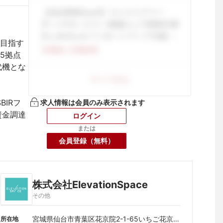
目指す
5拠点
代機とな
BIRフ
求人情報は会員のみ表示されます
資金調達
ログイン
または
会員登録（無料）
株式会社ElevationSpace
その他
宮城県仙台市青葉区花京院2-1-65いちご花京院
所在地