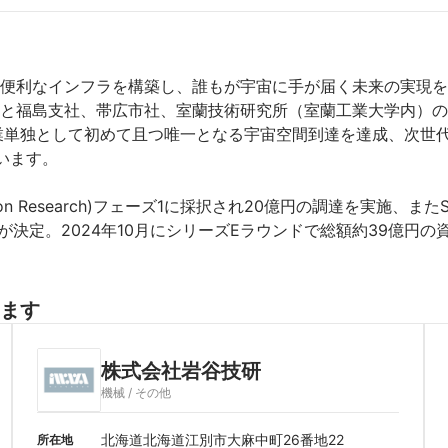
便利なインフラを構築し、誰もが宇宙に手が届く未来の実現を
と福島支社、帯広市社、室蘭技術研究所（室蘭工業大学内）の
業単独として初めて且つ唯一となる宇宙空間到達を達成、次世
ます。

ovation Research)フェーズ1に採択され20億円の調達を実施、またS
付が決定。2024年10月にシリーズEラウンドで総額約39億円の
ます
株式会社岩谷技研
機械 / その他
北海道北海道江別市大麻中町26番地22
所在地