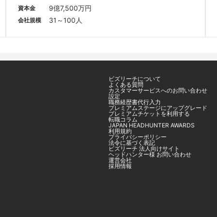
9億7,500万円
資本金
31～100人
会社規模
ビズリーチについて
よくある質問
カスタマーサービスへのお問い合わせ
設定
職務経歴書代行入力
プレミアムステージにアップグレード
プレミアムチケットを利用する
転職コラム
JAPAN HEADHUNTER AWARDS
利用規約
プライバシーポリシー
法令に基づく表記
ビズリーチ 法人向けサイト
ヘッドハンター様 お問い合わせ
運営会社
採用情報