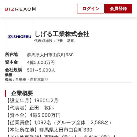
ログイン
会員登録
しげる工業株式会社
代表取締役：正田　敦郎
所在地
群馬県太田市由良町330
資本金
4億5,000万円
会社規模
501～5,000人
業種
：
機械 / 自動車・自動車部品
企業概要
【設立年月】1960年2月

【代表者】正田　敦郎

【資本金】4億5,000万円

【従業員数】1,092名（グループ全体：2,588名）

【本社所在地】群馬県太田市由良町330
