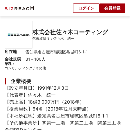
ログイン
会員登録
株式会社佐々木コーティング
代表取締役：佐々木　統一
所在地
愛知県名古屋市瑞穂区亀城町6‑1‑1
会社規模
31～100人
業種
：
コンサルティング / その他
企業概要
【設立年月日】1991年12月3日

【代表者】佐々木　統一

【売上高】18億3,000万円（2018年）

【従業員数】64名（2018年12月末時点）

【本社所在地】愛知県名古屋市瑞穂区亀城町6‑1‑1

【その他事業所】関第一工場　関第二工場　関第三工場　
倉知R&Dセンター
