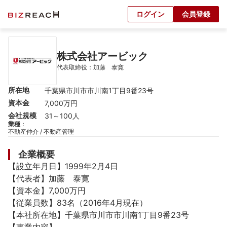
ログイン
会員登録
株式会社アービック
代表取締役：加藤　泰寛
所在地
千葉県市川市市川南1丁目9番23号
資本金
7,000万円
会社規模
31～100人
業種
：
不動産仲介 / 不動産管理
企業概要
【設立年月日】1999年2月4日

【代表者】加藤　泰寛

【資本金】7,000万円

【従業員数】83名（2016年4月現在）

【本社所在地】千葉県市川市市川南1丁目9番23号
