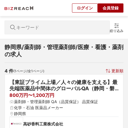
ログイン
会員登録
絞り込み
静岡県/薬剤師・管理薬剤師/医療・看護・薬剤
の求人
4
 件
更新順
(
1
ページ/全
1
ページ)
【東証プライム上場／人々の健康を支える】最
先端医薬品中間体のグローバルQA（静岡・磐
田）
800万円〜1,200万円
薬剤師・管理薬剤師 QA（品質保証） 品質保証
化学・石油 医薬品メーカー
静岡県
高砂香料工業株式会社