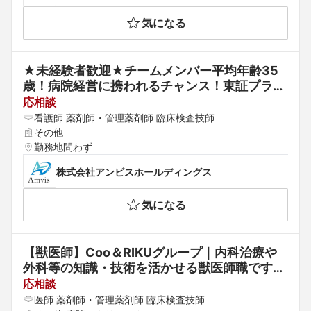
気になる
★未経験者歓迎★チームメンバー平均年齢35
歳！病院経営に携われるチャンス！東証プライ
ム上場の急成長企業！
応相談
看護師 薬剤師・管理薬剤師 臨床検査技師
その他
勤務地問わず
株式会社アンビスホールディングス
気になる
【獣医師】Coo＆RIKUグループ｜内科治療や
外科等の知識・技術を活かせる獣医師職です。
全国200病院以上を運営する安定した経営基盤
応相談
のある企業の病院で一緒に働きませんか！
医師 薬剤師・管理薬剤師 臨床検査技師