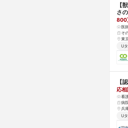
【獣
さの
80
医
そ
東京
U
【認
応相
看
病
兵
U