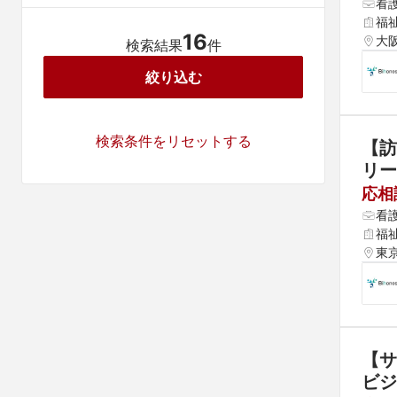
看
福
16
大
検索結果
件
絞り込む
検索条件をリセットする
【訪
リー
応相
看
福
東京
【サ
ビジ