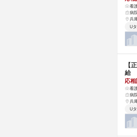
看
病
兵
U
【正
給
応相
看
病
兵
U