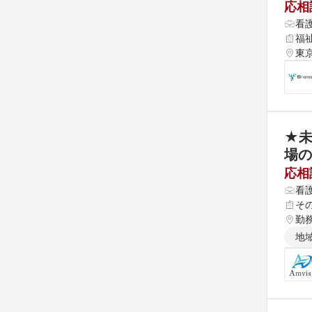
応相
看
福
東京
★未
場の
応相
看
そ
勤
地