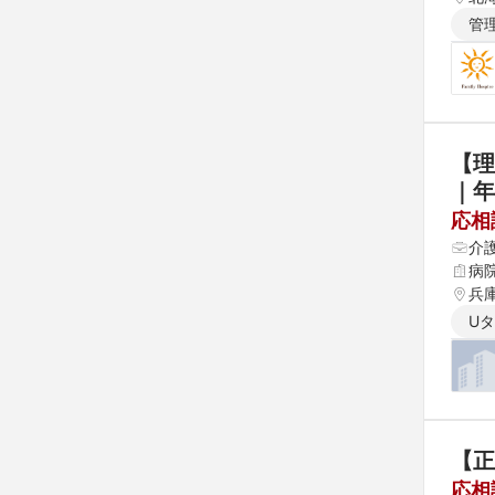
管
【理
｜年
応相
介
病
兵
U
【正
応相