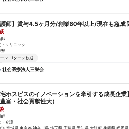
護師】賞与4.5ヶ月分/創業60年以上/現在も急
談
護師
院・クリニック
庫県
ターン・Iターン歓迎
社会医療法人三栄会
宅ホスピスのイノベーションを牽引する成長企業
豊富・社会貢献性大）
談
護師
祉・介護
道 宮城県 東京都 神奈川県 埼玉県 千葉県 愛知県 大阪府 兵庫県 福岡県