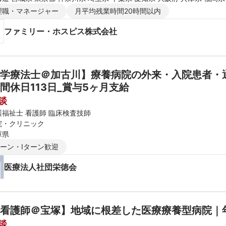
理職・マネージャー
月平均残業時間20時間以内
ファミリー・ホスピス株式会社
学療法士＠加古川】療養病院の外来・入院患者・
間休日113日_賞与5ヶ月支給
談
護福祉士 看護師 臨床検査技師
院・クリニック
庫県
ターン・Iターン歓迎
医療法人社団栄徳会
看護師＠宝塚】地域に根差した医療療養型病院｜年
談