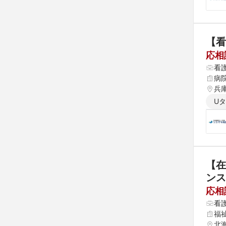
【看
応相
看
病
兵
U
【在
ンス
応相
看
福
北海