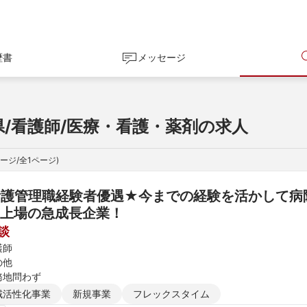
歴書
メッセージ
県/看護師/医療・看護・薬剤の求人
ージ/全
1
ページ)
看護管理職経験者優遇★今までの経験を活かして病
上場の急成長企業！
談
護師
の他
務地問わず
域活性化事業
新規事業
フレックスタイム