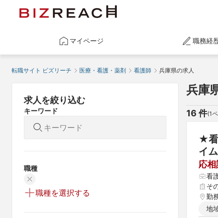
マイページ
職務経
転職サイト ビズリーチ
医療・看護・薬剤
看護師
兵庫県の求人
兵庫
求人を絞り込む
キーワード
16
 件
(
1
ペ
★
イム
応相
職種
看
そ
職種を選択する
勤
地