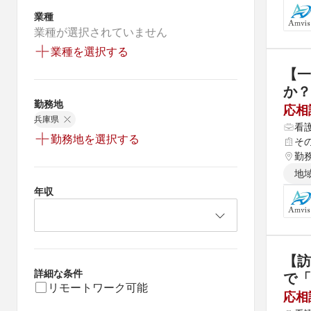
業種
業種が選択されていません
業種を選択する
【
か？
勤務地
応相
兵庫県
看
勤務地を選択する
そ
勤
地
年収
【訪
詳細な条件
で「
リモートワーク可能
応相