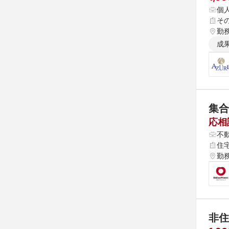
個
そ
勤
成
集合
応相
不
住
勤
非住