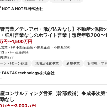
NOT A HOTEL株式会社
響営業／テレアポ・飛び込みなし】不動産×保険
・強引営業なしのホワイト営業｜想定年収700〜1
テック企業
0万円〜1,500万円
人営業・FP 不動産金融 不動産企画・不動産開発
ベロッパー 生命保険
務地問わず
ターン・Iターン歓迎
地域活性化事業
新規事業
管理職・マ
FANTAS technology株式会社
産コンサルティング営業（幹部候補）◆成果次第で
勤なし
00万円〜3,000万円