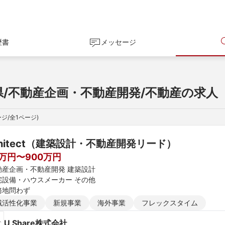
歴書
メッセージ
県/不動産企画・不動産開発/不動産の求人
ジ/全
1
ページ)
chitect（建築設計・不動産開発リード）
0万円〜900万円
動産企画・不動産開発 建築設計
宅設備・ハウスメーカー その他
務地問わず
域活性化事業
新規事業
海外事業
フレックスタイム
U Share株式会社