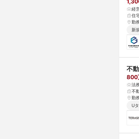
1,3
経
住
勤
新
不動
80
法
不
勤
U