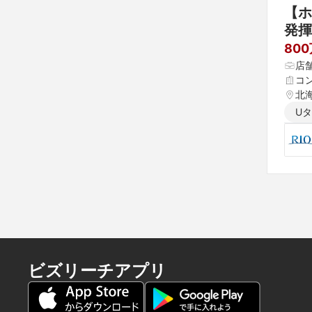
【ホ
発揮
80
店
コ
北海
U
ビズリーチアプリ