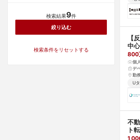
9
検索結果
件
絞り込む
【反
中心
検索条件をリセットする
ルス
80
個
デ
勤
U
不動
ト転
1,0