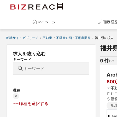
マイページ
職務経
転職サイト ビズリーチ
不動産
不動産企画・不動産開発
福井県の求人
福井
求人を絞り込む
キーワード
9
 件
(
1
ペー
Ar
80
不
職種
住
勤
職種を選択する
地