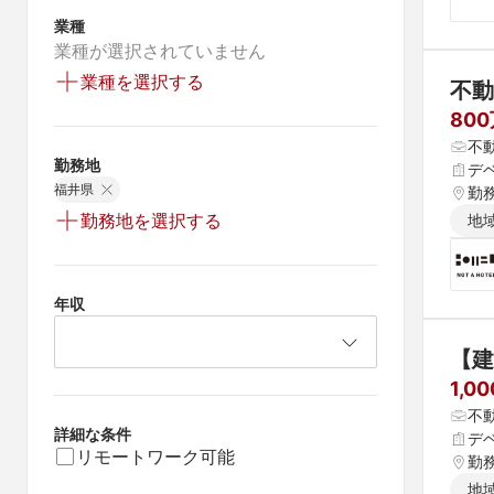
業種
業種が選択されていません
業種を選択する
不動
80
不
勤務地
デ
福井県
勤
勤務地を選択する
地
年収
【建
1,0
不
詳細な条件
デ
リモートワーク可能
勤
地