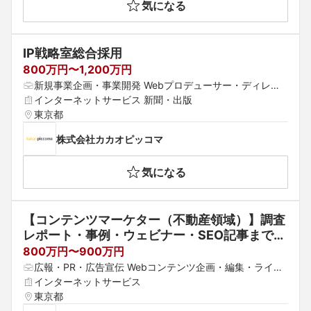
気になる
IP戦略室総合採用
800万円〜1,200万円
新規事業企画・事業開発 Webプロデューサー・ディレク
ター 編集
インターネットサービス 新聞・出版
東京都
株式会社カカオピッコマ
気になる
【コンテンツマーケター（不動産領域）】調査
レポート・事例・ウェビナー・SEO記事まで、
制作ラインを一手に引き受ける◎大手約7割導
800万円〜900万円
入・継続率99％超の実績を武器に、不動産×テ
広報・PR・広告宣伝 Webコンテンツ企画・編集・ライテ
クノロジーの専門コンテンツを自らの手で作り
ィング 編集
インターネットサービス
たい方を募集！
東京都