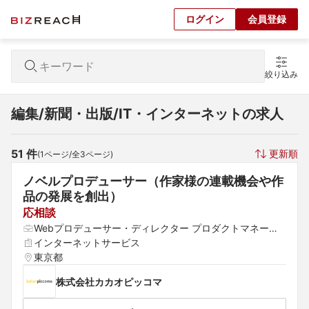
ログイン
会員登録
絞り込み
編集/新聞・出版/IT・インターネットの求人
51
 件
更新順
(
1
ページ/全
3
ページ)
ノベルプロデューサー（作家様の連載機会や作
品の発展を創出）
応相談
Webプロデューサー・ディレクター プロダクトマネージ
ャー 編集
インターネットサービス
東京都
株式会社カカオピッコマ