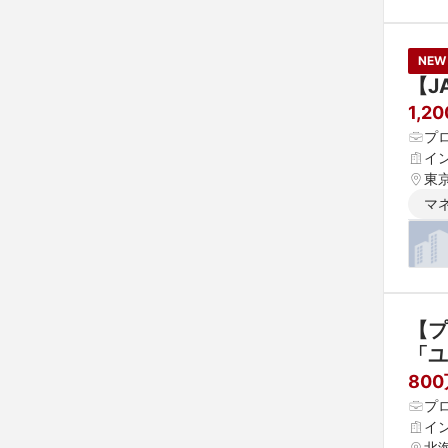
NEW
【JA
1,2
プ
イ
東
マ
【プ
「ユ
ンジ
80
プ
イ
北海