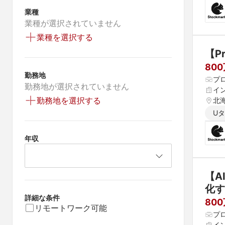
業種
業種が選択されていません
業種を選択する
【P
80
勤務地
プ
勤務地が選択されていません
イ
勤務地を選択する
北海
県 
U
 愛
年収
【A
化す
詳細な条件
80
リモートワーク可能
プ
イ