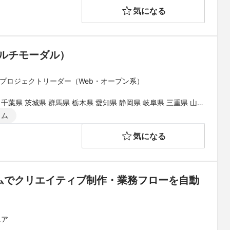
気になる
/マルチモーダル）
 プロジェクトリーダー（Web・オープン系）
 千葉県 茨城県 群馬県 栃木県 愛知県 静岡県 岐阜県 三重県 山梨
県 和歌山県 鳥取県 島根県 岡山県 広島県 山口県 徳島県 香川県
イム
県
気になる
テムでクリエイティブ制作・業務フローを自動
ニア