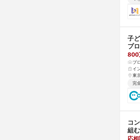
子ど
プロ
800
プ
イ
東
完
コン
組む
応相