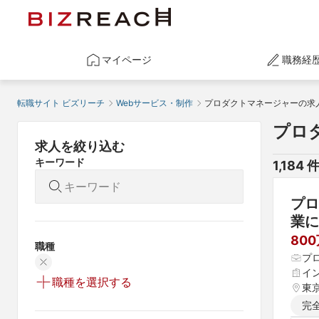
マイページ
職務経
転職サイト ビズリーチ
Webサービス・制作
プロダクトマネージャーの求
プロ
求人を絞り込む
キーワード
1,184
 
プロ
業に
80
職種
プ
イ
職種を選択する
東
完