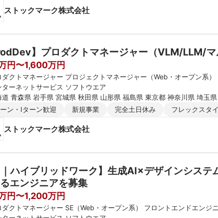
ストックマーク株式会社
rodDev】プロダクトマネージャー（VLM/LLM
0万円〜1,600万円
ロダクトマネージャー プロジェクトマネージャー（Web・オープン系）
ンターネットサービス ソフトウエア
道 青森県 岩手県 宮城県 秋田県 山形県 福島県 東京都 神奈川県 埼玉県
新潟県 富山県 石川県 福井県 長野県 大阪府 京都府 兵庫県 滋賀県 奈良
ターン・Iターン歓迎
新規事業
完全土日休み
フレックスタ
媛県 高知県 福岡県 佐賀県 長崎県 熊本県 大分県 宮崎県 鹿児島県 沖縄
ストックマーク株式会社
I｜ハイブリッドワーク】生成AI×デザインシス
るエンジニアを募集
0万円〜1,200万円
ロダクトマネージャー SE（Web・オープン系） フロントエンドエンジ
ンターネットサービス ソフトウエア