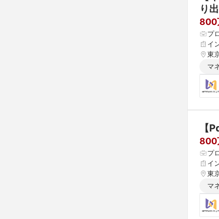
り出
80
プ
イ
東
マ
【P
80
プ
イ
東
マ