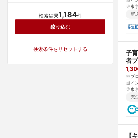
東
1,184
新
検索結果
件
絞り込む
検索条件をリセットする
子育
者プ
1,3
プ
イ
東
完
【キ