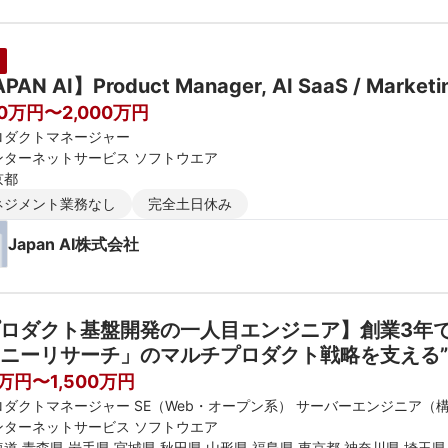
PAN AI】Product Manager, AI SaaS / Marketin
00万円〜2,000万円
ロダクトマネージャー
ンターネットサービス ソフトウエア
京都
ネジメント業務なし
完全土日休み
Japan AI株式会社
ロダクト基盤開発の一人目エンジニア】創業3年で顧
ニーリサーチ」のマルチプロダクト戦略を支える”Prod
ニアを募集 ＃週1〜月1出社・フレックス
0万円〜1,500万円
ロダクトマネージャー SE（Web・オープン系） サーバーエンジニア（
ンターネットサービス ソフトウエア
道 青森県 岩手県 宮城県 秋田県 山形県 福島県 東京都 神奈川県 埼玉県