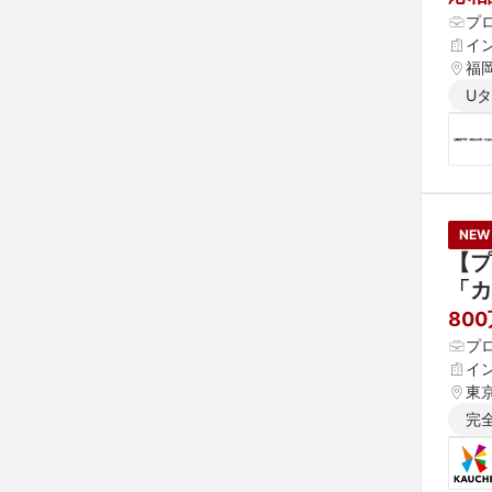
プ
イ
福
U
NEW
【プ
「カ
80
プ
イ
東
完