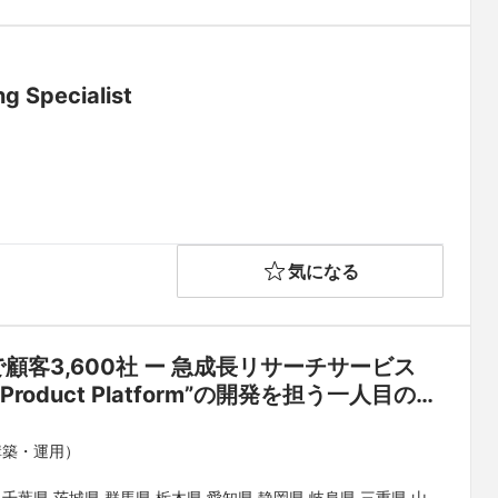
g Specialist
気になる
客3,600社 ー 急成長リサーチサービス
uct Platform”の開発を担う一人目のエ
構築・運用）
 千葉県 茨城県 群馬県 栃木県 愛知県 静岡県 岐阜県 三重県 山梨