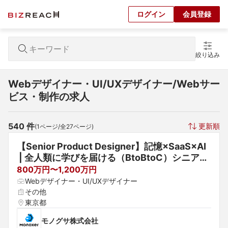
ログイン
会員登録
絞り込み
Webデザイナー・UI/UXデザイナー/Webサー
ビス・制作の求人
540
 件
更新順
(
1
ページ/全
27
ページ)
【Senior Product Designer】記憶×SaaS×AI
 | 全人類に学びを届ける（BtoBtoC）シニアデ
ザイナー募集
800万円〜1,200万円
Webデザイナー・UI/UXデザイナー
その他
東京都
モノグサ株式会社