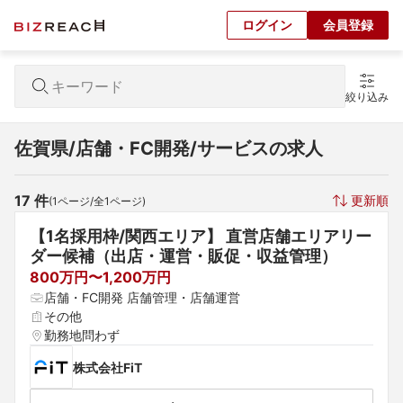
ログイン
会員登録
絞り込み
佐賀県/店舗・FC開発/サービスの求人
17
 件
更新順
(
1
ページ/全
1
ページ)
【1名採用枠/関西エリア】 直営店舗エリアリー
ダー候補（出店・運営・販促・収益管理）
800万円〜1,200万円
店舗・FC開発 店舗管理・店舗運営
その他
勤務地問わず
株式会社FiT