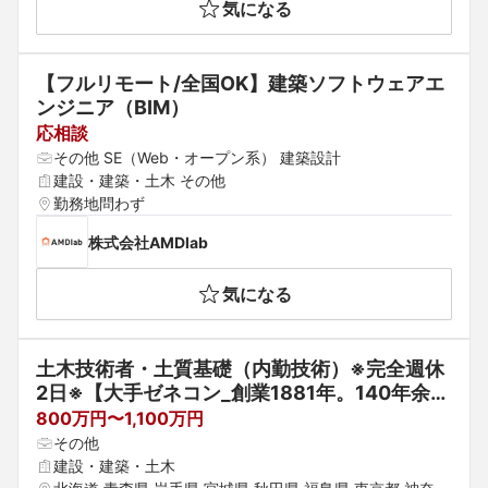
気になる
【フルリモート/全国OK】建築ソフトウェアエ
ンジニア（BIM）
応相談
その他 SE（Web・オープン系） 建築設計
建設・建築・土木 その他
勤務地問わず
株式会社AMDlab
気になる
土木技術者・土質基礎（内勤技術）※完全週休
2日※【大手ゼネコン_創業1881年。140年余り
の長きにわたり培ってきた豊富な実績と優れた
800万円〜1,100万円
技術】平均残業時間約30時間/月
その他
建設・建築・土木