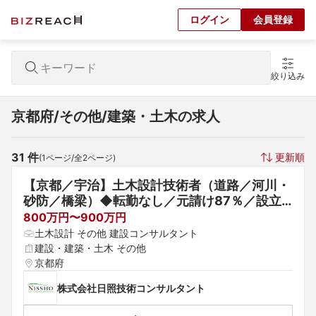
ログイン
会員登録
絞り込み
京都府/その他/建築・土木の求人
31
 件
更新順
(
1
ページ/全
2
ページ)
【京都／宇治】土木設計技術者（道路／河川・
砂防／橋梁）◆転勤なし／元請け87％／設立4
5年の建設コンサルタント
800万円〜900万円
土木設計 その他 建設コンサルタント
建設・建築・土木 その他
京都府
株式会社日照技術コンサルタント