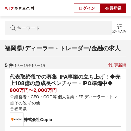
ログイン
会員登録
絞り込み
福岡県/ディーラー・トレーダー/金融の求人
5
 件
更新順
(
1
ページ/全
1
ページ)
代表取締役での募集_IFA事業の立ち上げ！◆売
上108億の急成長ベンチャー・IPO準備中◆
800万円〜2,000万円
経営者・CEO・COO等 個人営業・FP ディーラー・トレー
ダー
その他 その他
福岡県
株式会社Copia