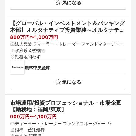
気になる
【グローバル・インベストメント＆バンキング
本部】オルタナティブ投資業務～オルタナティ
ブ（エクイティ）投資の分野で新しい投資商品
800万円〜1,000万円
を切り拓いていただけませんか？～
法人営業 ディーラー・トレーダー ファンドマネージャー
政府系金融機関
勤務地問わず
農林中央金庫
気になる
市場運用/投資プロフェッショナル・市場企画
【勤務地：福岡/東京】
900万円〜1,100万円
ディーラー・トレーダー ファンドマネージャー PE
銀行・信託銀行