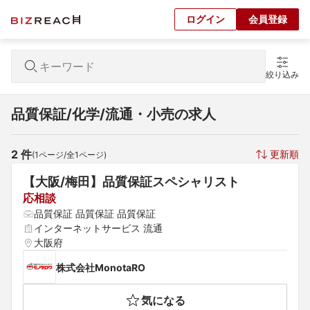
ログイン
会員登録
絞り込み
品質保証/化学/流通・小売の求人
2
 件
更新順
(
1
ページ/全
1
ページ)
【大阪/梅田】品質保証スペシャリスト
応相談
品質保証 品質保証 品質保証
インターネットサービス 流通
大阪府
株式会社MonotaRO
気になる