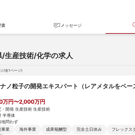
歴書
メッセージ
県/生産技術/化学の求人
ジ/全
1
ページ)
ナノ粒子の開発エキスパート（レアメタルをベー
00万円〜2,000万円
究・開発 生産技術 生産技術
材 半導体
務地問わず
規事業
海外事業
成果報酬型
完全土日休み
フレックス