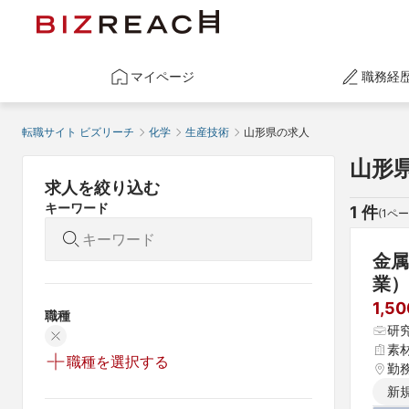
マイページ
職務経
転職サイト ビズリーチ
化学
生産技術
山形県の求人
山形
求人を絞り込む
キーワード
1
 件
(
1
ペー
金属
業）
1,5
職種
研
素
職種を選択する
勤
新