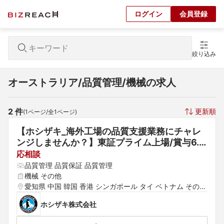
ログイン
会員登録
絞り込み
オーストラリア/品質管理/機械の求人
2
 件
更新順
(
1
ページ/全
1
ページ)
【ホシザキ_海外工場の品質支援業務にチャレ
ンジしませんか？】東証プライム上場/賞与6.7
ヶ月/海外売上比率50％
応相談
品質管理 品質保証 品質管理
機械 その他
愛知県 中国 韓国 香港 シンガポール タイ ベトナム その他
アジア アメリカ・カナダ ヨーロッパ オーストラリア その
ホシザキ株式会社
他海外