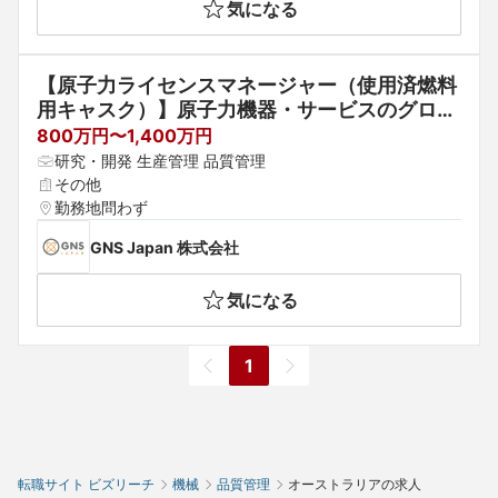
気になる
【原子力ライセンスマネージャー（使用済燃料
用キャスク）】原子力機器・サービスのグロー
バルトップクラス企業/ドイツ本社
800万円〜1,400万円
研究・開発 生産管理 品質管理
その他
勤務地問わず
GNS Japan 株式会社
気になる
1
転職サイト ビズリーチ
機械
品質管理
オーストラリアの求人