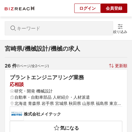
ログイン
会員登録
絞り込み
宮崎県/機械設計/機械の求人
26
 件
更新順
(
1
ページ/全
2
ページ)
プラントエンジニアリング業務
応相談
研究・開発 機械設計
自動車・自動車部品 人材紹介・人材派遣
北海道 青森県 岩手県 宮城県 秋田県 山形県 福島県 東京都 
神奈川県 埼玉県 千葉県 茨城県 群馬県 栃木県 愛知県 静岡
株式会社メイテック
県 岐阜県 三重県 山梨県 新潟県 石川県 福井県 長野県 大
阪府 京都府 兵庫県 滋賀県 奈良県 和歌山県 鳥取県 島根県 
気になる
岡山県 広島県 山口県 徳島県 香川県 愛媛県 高知県 福岡県 