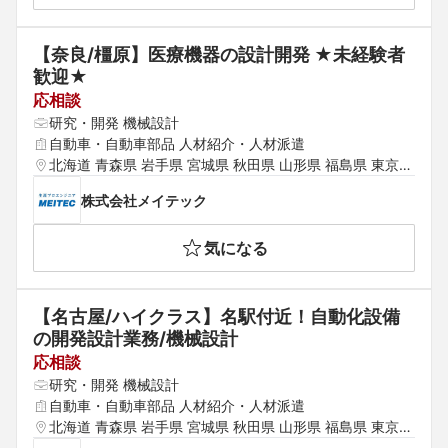
佐賀県 長崎県 熊本県 大分県 宮崎県 鹿児島県
【奈良/橿原】医療機器の設計開発 ★未経験者
歓迎★
応相談
研究・開発 機械設計
自動車・自動車部品 人材紹介・人材派遣
北海道 青森県 岩手県 宮城県 秋田県 山形県 福島県 東京都 
神奈川県 埼玉県 千葉県 茨城県 群馬県 栃木県 愛知県 静岡
株式会社メイテック
県 岐阜県 三重県 山梨県 新潟県 石川県 福井県 長野県 大
阪府 京都府 兵庫県 滋賀県 奈良県 和歌山県 鳥取県 島根県 
気になる
岡山県 広島県 山口県 徳島県 香川県 愛媛県 高知県 福岡県 
佐賀県 長崎県 熊本県 大分県 宮崎県 鹿児島県
【名古屋/ハイクラス】名駅付近！自動化設備
の開発設計業務/機械設計
応相談
研究・開発 機械設計
自動車・自動車部品 人材紹介・人材派遣
北海道 青森県 岩手県 宮城県 秋田県 山形県 福島県 東京都 
神奈川県 埼玉県 千葉県 茨城県 群馬県 栃木県 愛知県 静岡